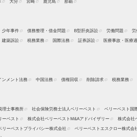
本
大分
宮崎
鹿児島
那覇
・少年事件
債務整理・借金問題
B型肝炎訴訟
労働問題
労
建築訴訟
税務業務
国際法務
証券訴訟
医療事故・医療
インメント法務
中国法務
債権回収
削除請求
税務業務
税理士事務所
社会保険労務士法人ベリーベスト
ベリーベスト国
リーベスト
株式会社ベリーベストM&Aアドバイザリー
株式会社
ベリーベストプライバシー株式会社
ベリーベストエスクロー株式会