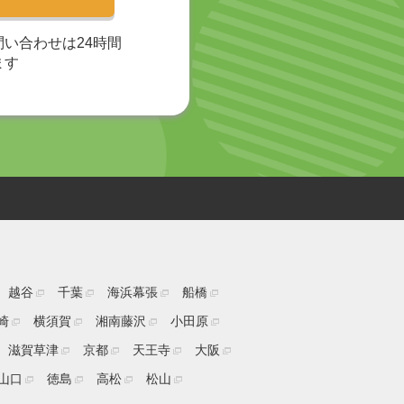
い合わせは24時間
ます
越谷
千葉
海浜幕張
船橋
崎
横須賀
湘南藤沢
小田原
滋賀草津
京都
天王寺
大阪
山口
徳島
高松
松山