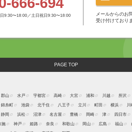
0-666-694
メールからのお問
:30〜18:00／土日祝日9:30〜18:00
受け付けており
PAGE TOP
郡山
水戸
宇都宮
高崎
大宮
浦和
川越
所沢
錦糸町
池袋
北千住
八王子
立川
町田
横浜
川
静岡
浜松
沼津
名古屋
豊橋
岡崎
津
四日市
布施
神戸
姫路
奈良
和歌山
岡山
広島
福山